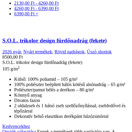
2130,00
Ft
-
4260,00
Ft
4260,00
Ft
-
6390,00
Ft
6390,00
Ft
+
S.O.L. trikolor design fürdőnadrág (fekete)
2026 nyár
,
Nyári termékek
,
Rövid nadrágok
,
Úszó shortok
8500,00
Ft
S.O.L. trikolor design fürdőnadrág (fekete)
2
105 g/m
Külső: 100% poliamid – 105 g/m²
100% poliészter beépített hálós kötésű alsónadrág – 65 g/m²
Poliészter/pamut bélés a derékon – 80 g/m²
Könnyű anyag
Divatos fazon
2 oldalzseb és 1 hátsó zseb szellőzőnyílással, zsebfedővel és
tépőzárral
Dekoratív belső elasztikus derékpánt húzózsinórral
Kedvencekhez
Opciók választása
Ennek a terméknek több variációja van. A