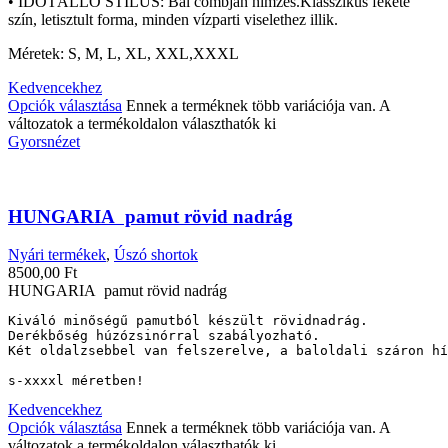
• IDŐTÁLLÓ STÍLUS:
Bal combján hímzés.Klasszikus fekete
szín,
letisztult forma,
minden vízparti viselethez illik.
Méretek:
S,
M,
L,
XL,
XXL,XXXL
Kedvencekhez
Opciók választása
Ennek a terméknek több variációja van. A
változatok a termékoldalon választhatók ki
Gyorsnézet
HUNGARIA pamut rövid nadrág
Nyári termékek
,
Úszó shortok
8500,00
Ft
HUNGARIA pamut rövid nadrág
Kiváló minőségű pamutból készült rövidnadrág.

Derékbőség húzózsinórral szabályozható.

Két oldalzsebbel van felszerelve, a baloldali száron hí
s-xxxxl méretben!
Kedvencekhez
Opciók választása
Ennek a terméknek több variációja van. A
változatok a termékoldalon választhatók ki