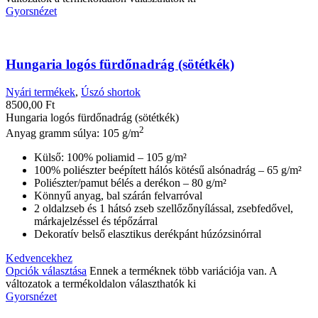
Gyorsnézet
Hungaria logós fürdőnadrág (sötétkék)
Nyári termékek
,
Úszó shortok
8500,00
Ft
Hungaria logós fürdőnadrág (sötétkék)
2
Anyag gramm súlya: 105 g/m
Külső: 100% poliamid – 105 g/m²
100% poliészter beépített hálós kötésű alsónadrág – 65 g/m²
Poliészter/pamut bélés a derékon – 80 g/m²
Könnyű anyag, bal szárán felvarróval
2 oldalzseb és 1 hátsó zseb szellőzőnyílással, zsebfedővel,
márkajelzéssel és tépőzárral
Dekoratív belső elasztikus derékpánt húzózsinórral
Kedvencekhez
Opciók választása
Ennek a terméknek több variációja van. A
változatok a termékoldalon választhatók ki
Gyorsnézet