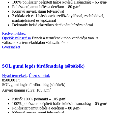
100% poliészter beépített hálós kötésű alsónadrág – 65 g/m²
Poliészter/pamut bélés a derékon – 80 g/m²
Könnyű anyag, gumi felvarróval
2 oldalzseb és 1 hátsó zseb szellőzőnyílással, zsebfedővel,
márkajelzéssel és tépőzárral
Dekoratív belső elasztikus derékpánt húzózsinórral
Kedvencekhez
Opciók választása
Ennek a terméknek több variációja van. A
változatok a termékoldalon választhatók ki
Gyorsnézet
SOL gumi logós fürdőnadrág (sötétkék)
Nyári termékek
,
Úszó shortok
8500,00
Ft
SOL gumi logós fürdőnadrág (sötétkék)
2
Anyag gramm súlya: 105 g/m
Külső: 100% poliamid – 105 g/m²
100% poliészter beépített hálós kötésű alsónadrág – 65 g/m²
Poliészter/pamut bélés a derékon – 80 g/m²
Könnyű anyag, gumi felvarróval