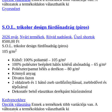
változatok a termékoldalon választhatók ki
Gyorsnézet
S.O.L. trikolor design fürdőnadrág (piros)
2026 nyár
,
Nyári termékek
,
Rövid nadrágok
,
Úszó shortok
8500,00
Ft
S.O.L. trikolor design fürdőnadrág (piros)
2
105 g/m
Külső: 100% poliamid – 105 g/m²
100% poliészter beépített hálós kötésű alsónadrág – 65 g/m²
Poliészter/pamut bélés a derékon – 80 g/m²
Könnyű anyag
Divatos fazon
2 oldalzseb és 1 hátsó zseb szellőzőnyílással, zsebfedővel és
tépőzárral
Dekoratív belső elasztikus derékpánt húzózsinórral
Kedvencekhez
Opciók választása
Ennek a terméknek több variációja van. A
változatok a termékoldalon választhatók ki