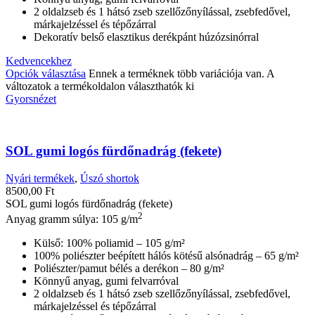
2 oldalzseb és 1 hátsó zseb szellőzőnyílással, zsebfedővel,
márkajelzéssel és tépőzárral
Dekoratív belső elasztikus derékpánt húzózsinórral
Kedvencekhez
Opciók választása
Ennek a terméknek több variációja van. A
változatok a termékoldalon választhatók ki
Gyorsnézet
SOL gumi logós fürdőnadrág (fekete)
Nyári termékek
,
Úszó shortok
8500,00
Ft
SOL gumi logós fürdőnadrág (fekete)
2
Anyag gramm súlya: 105 g/m
Külső: 100% poliamid – 105 g/m²
100% poliészter beépített hálós kötésű alsónadrág – 65 g/m²
Poliészter/pamut bélés a derékon – 80 g/m²
Könnyű anyag, gumi felvarróval
2 oldalzseb és 1 hátsó zseb szellőzőnyílással, zsebfedővel,
márkajelzéssel és tépőzárral