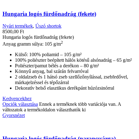
Hungaria logós fürdőnadrág (fekete)
Nyári termékek
,
Úszó shortok
8500,00
Ft
Hungaria logós fürdőnadrág (fekete)
2
Anyag gramm súlya: 105 g/m
Külső: 100% poliamid – 105 g/m²
100% poliészter beépített hálós kötésű alsónadrág – 65 g/m²
Poliészter/pamut bélés a derékon – 80 g/m²
Könnyű anyag, bal szárán felvarróval
2 oldalzseb és 1 hátsó zseb szellőzőnyílással, zsebfedővel,
márkajelzéssel és tépőzárral
Dekoratív belső elasztikus derékpánt húzózsinórral
Kedvencekhez
Opciók választása
Ennek a terméknek több variációja van. A
változatok a termékoldalon választhatók ki
Gyorsnézet
Hungaria logós fürdőnadrág (narancssárga)