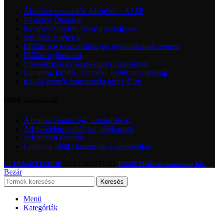
Általános szerződési feltételek – ÁSZF
Vásárlási Útmutató
Fizetési feltételek, fizetési szabályzat
Szállítási feltételek
Elállási jog és az elállási jog gyakorlásának menete
Elállási nyilatkozat
Visszatérítési és visszaküldési szabályzat
Garancia, jótállás. Termék-, kellék szavatosság
Kellék-termék szavatosság igénylő lap
GDPR Információk
A honlap fenntartója, üzemeltetője:
Adatvédelmi szabályzat, tájékoztató
Adattörlési kérelem
Cookie-k (sütik) használata a weboldalon
ULTRASWEBSHOP
2023 CREATED BY
KOMP Média és marketing Kft.
Bezár
Keresés
Menü
Kategóriák