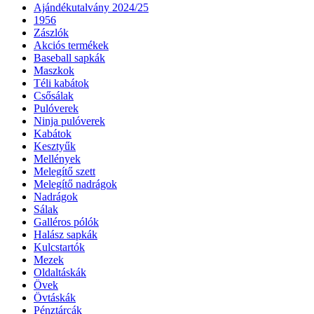
Ajándékutalvány 2024/25
1956
Zászlók
Akciós termékek
Baseball sapkák
Maszkok
Téli kabátok
Csősálak
Pulóverek
Ninja pulóverek
Kabátok
Kesztyűk
Mellények
Melegítő szett
Melegítő nadrágok
Nadrágok
Sálak
Galléros pólók
Halász sapkák
Kulcstartók
Mezek
Oldaltáskák
Övek
Övtáskák
Pénztárcák