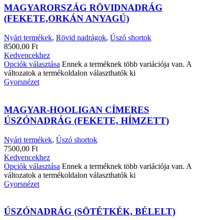
MAGYARORSZÁG RÖVIDNADRÁG
(FEKETE,ORKÁN ANYAGÚ)
Nyári termékek
,
Rövid nadrágok
,
Úszó shortok
8500,00
Ft
Kedvencekhez
Opciók választása
Ennek a terméknek több variációja van. A
változatok a termékoldalon választhatók ki
Gyorsnézet
MAGYAR-HOOLIGAN CÍMERES
ÚSZÓNADRÁG (FEKETE, HÍMZETT)
Nyári termékek
,
Úszó shortok
7500,00
Ft
Kedvencekhez
Opciók választása
Ennek a terméknek több variációja van. A
változatok a termékoldalon választhatók ki
Gyorsnézet
ÚSZÓNADRÁG (SÖTÉTKÉK, BÉLELT)