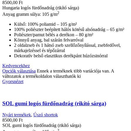
8500,00
Ft
Hungaria logós fürdőnadrág (rikító sárga)
2
Anyag gramm súlya: 105 g/m
Külső: 100% poliamid – 105 g/m²
100% poliészter beépített hálós kötésű alsónadrág – 65 g/m²
Poliészter/pamut bélés a derékon – 80 g/m²
Könnyű anyag, bal szárán felvarróval
2 oldalzseb és 1 hátsó zseb szellőzőnyílással, zsebfedővel,
márkajelzéssel és tépőzárral
Dekoratív belső elasztikus derékpánt húzózsinórral
Kedvencekhez
Opciók választása
Ennek a terméknek több variációja van. A
változatok a termékoldalon választhatók ki
Gyorsnézet
SOL gumi logós fürdőnadrág (rikító sárga)
Nyári termékek
,
Úszó shortok
8500,00
Ft
SOL gumi logós fürdőnadrág (rikító sárga)
2