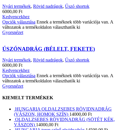
Nyári termékek
,
Rövid nadrágok
,
Úszó shortok
6000,00
Ft
Kedvencekhez
Opciók választása
Ennek a terméknek több variációja van. A
változatok a termékoldalon választhatók ki
Gyorsnézet
ÚSZÓNADRÁG (BÉLELT, FEKETE)
Nyári termékek
,
Rövid nadrágok
,
Úszó shortok
6000,00
Ft
Kedvencekhez
Opciók választása
Ennek a terméknek több variációja van. A
változatok a termékoldalon választhatók ki
Gyorsnézet
KIEMELT TERMÉKEK
HUNGARIA OLDALZSEBES RÖVIDNADRÁG
(VÁSZON, HOMOK SZÍN)
14000,00
Ft
OLDALZSEBES RÖVIDNADRÁG (SÖTÉT KÉK,
VÁSZON)
14000,00
Ft
HUNGARIA terep színű rövidnadrág
14500,00
Ft