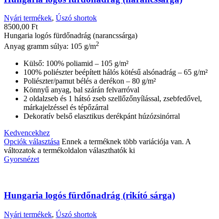
Nyári termékek
,
Úszó shortok
8500,00
Ft
Hungaria logós fürdőnadrág (narancssárga)
2
Anyag gramm súlya: 105 g/m
Külső: 100% poliamid – 105 g/m²
100% poliészter beépített hálós kötésű alsónadrág – 65 g/m²
Poliészter/pamut bélés a derékon – 80 g/m²
Könnyű anyag, bal szárán felvarróval
2 oldalzseb és 1 hátsó zseb szellőzőnyílással, zsebfedővel,
márkajelzéssel és tépőzárral
Dekoratív belső elasztikus derékpánt húzózsinórral
Kedvencekhez
Opciók választása
Ennek a terméknek több variációja van. A
változatok a termékoldalon választhatók ki
Gyorsnézet
Hungaria logós fürdőnadrág (rikító sárga)
Nyári termékek
,
Úszó shortok