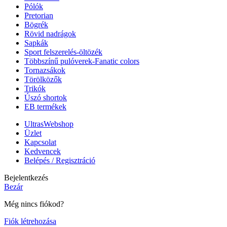
Pólók
Pretorian
Bögrék
Rövid nadrágok
Sapkák
Sport felszerelés-öltözék
Többszínű pulóverek-Fanatic colors
Tornazsákok
Törölközők
Trikók
Úszó shortok
EB termékek
UltrasWebshop
Üzlet
Kapcsolat
Kedvencek
Belépés / Regisztráció
Bejelentkezés
Bezár
Még nincs fiókod?
Fiók létrehozása