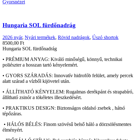
Gyorsnézet
Hungaria SOL fürdőnadrág
2026 nyár
,
Nyári termékek
,
Rövid nadrágok
,
Úszó shortok
8500,00
Ft
Hungaria SOL fürdőnadrág
• PRÉMIUM ANYAG:
Kiváló minőségű,
könnyű,
technikai
poliészter a hosszan tartó kényelemért.
• GYORS SZÁRADÁS:
Innovatív hidrofób felület,
amely percek
alatt szárad a vízből kijövetel után.
• ÁLLÍTHATÓ KÉNYELEM:
Rugalmas derékpánt és strapabíró,
állítható zsinór a tökéletes illeszkedésért.
• PRAKTIKUS DESIGN:
Biztonságos oldalsó zsebek , hátsó
tépőzáras.
• HÁLÓS BÉLÉS:
Finom szövésű belső háló a dörzsölésmentes
élményért.