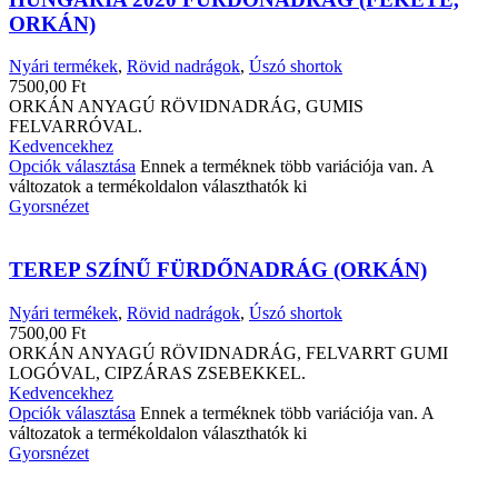
ORKÁN)
Nyári termékek
,
Rövid nadrágok
,
Úszó shortok
7500,00
Ft
ORKÁN ANYAGÚ RÖVIDNADRÁG, GUMIS
FELVARRÓVAL.
Kedvencekhez
Opciók választása
Ennek a terméknek több variációja van. A
változatok a termékoldalon választhatók ki
Gyorsnézet
TEREP SZÍNŰ FÜRDŐNADRÁG (ORKÁN)
Nyári termékek
,
Rövid nadrágok
,
Úszó shortok
7500,00
Ft
ORKÁN ANYAGÚ RÖVIDNADRÁG, FELVARRT GUMI
LOGÓVAL, CIPZÁRAS ZSEBEKKEL.
Kedvencekhez
Opciók választása
Ennek a terméknek több variációja van. A
változatok a termékoldalon választhatók ki
Gyorsnézet