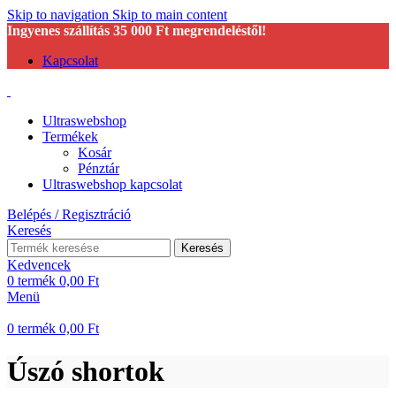
Skip to navigation
Skip to main content
Ingyenes szállítás 35 000 Ft megrendeléstől!
Kapcsolat
Ultraswebshop
Termékek
Kosár
Pénztár
Ultraswebshop kapcsolat
Belépés / Regisztráció
Keresés
Keresés
Kedvencek
0
termék
0,00
Ft
Menü
0
termék
0,00
Ft
Úszó shortok