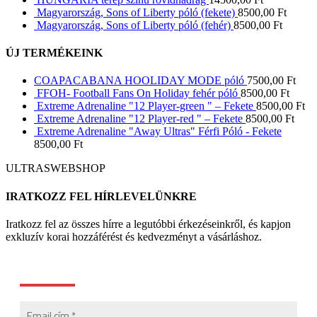
Magyarország, Sons of Liberty póló (fekete)
8500,00
Ft
Magyarország, Sons of Liberty póló (fehér)
8500,00
Ft
ÚJ TERMÉKEINK
COAPACABANA HOOLIDAY MODE póló
7500,00
Ft
FFOH- Football Fans On Holiday fehér póló
8500,00
Ft
Extreme Adrenaline "12 Player-green " – Fekete
8500,00
Ft
Extreme Adrenaline "12 Player-red " – Fekete
8500,00
Ft
Extreme Adrenaline "Away Ultras" Férfi Póló - Fekete
8500,00
Ft
ULTRASWEBSHOP
IRATKOZZ FEL HÍRLEVELÜNKRE
Iratkozz fel az összes hírre a legutóbbi érkezéseinkről, és kapjon
exkluzív korai hozzáférést és kedvezményt a vásárláshoz.