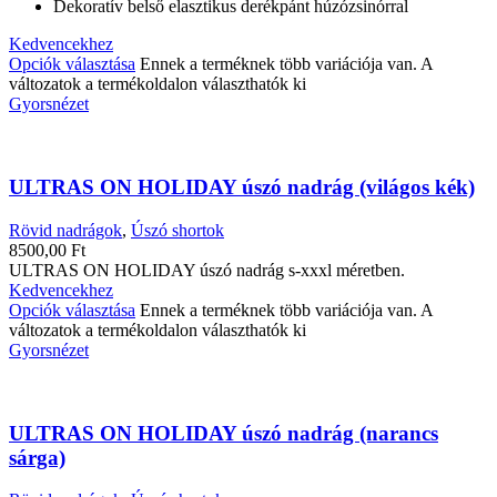
Dekoratív belső elasztikus derékpánt húzózsinórral
Kedvencekhez
Opciók választása
Ennek a terméknek több variációja van. A
változatok a termékoldalon választhatók ki
Gyorsnézet
ULTRAS ON HOLIDAY úszó nadrág (világos kék)
Rövid nadrágok
,
Úszó shortok
8500,00
Ft
ULTRAS ON HOLIDAY úszó nadrág s-xxxl méretben.
Kedvencekhez
Opciók választása
Ennek a terméknek több variációja van. A
változatok a termékoldalon választhatók ki
Gyorsnézet
ULTRAS ON HOLIDAY úszó nadrág (narancs
sárga)