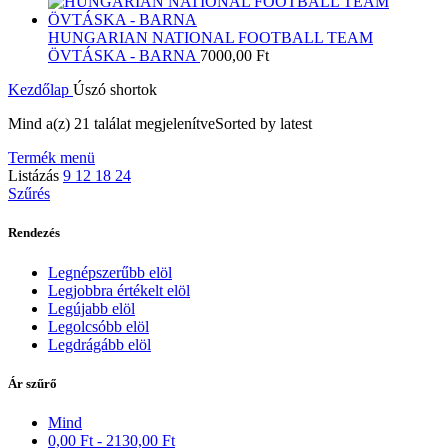
HUNGARIAN NATIONAL FOOTBALL TEAM
ÖVTÁSKA - BARNA
7000,00
Ft
Kezdőlap
Úszó shortok
Mind a(z) 21 találat megjelenítve
Sorted by latest
Termék menü
Listázás
9
12
18
24
Szűrés
Rendezés
Legnépszerűbb elöl
Legjobbra értékelt elöl
Legújabb elöl
Legolcsóbb elöl
Legdrágább elöl
Ár szűrő
Mind
0,00
Ft
-
2130,00
Ft