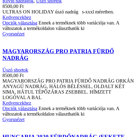
Rövid nadrágok
,
Úszó shortok
8500,00
Ft
ULTRAS ON HOLIDAY úszó nadrág s-xxxl méretben.
Kedvencekhez
Opciók választása
Ennek a terméknek több variációja van. A
változatok a termékoldalon választhatók ki
Gyorsnézet
MAGYARORSZÁG PRO PATRIA FÜRDŐ
NADRÁG
Úszó shortok
8500,00
Ft
MAGYARORSZÁG PRO PATRIA FÜRDŐ NADRÁG ORKÁN
ANYAGÚ NADRÁG, HÁLÓS BÉLÉSSEL, OLDALT KÉT
SIMA, HÁTUL TÉPŐZÁRAS ZSEBBEL. HÍMZETT
LOGÓVAL A BAL
Kedvencekhez
Opciók választása
Ennek a terméknek több variációja van. A
változatok a termékoldalon választhatók ki
Gyorsnézet
HUNGARIA 2020 FÜRDŐNADRÁG (FEKETE,