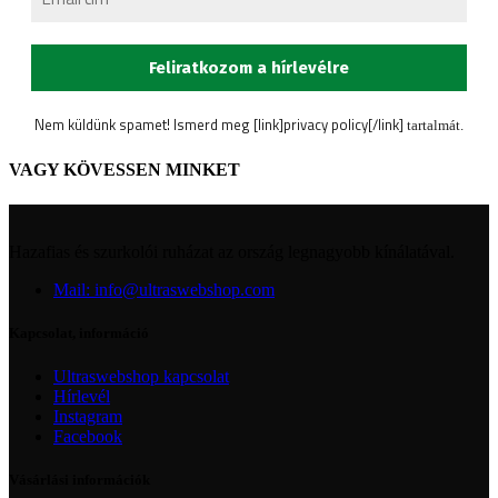
Nem küldünk spamet! Ismerd meg [link]privacy policy[/link]
tartalmát.
VAGY KÖVESSEN MINKET
Hazafias és szurkolói ruházat az ország legnagyobb kínálatával.
Mail: info@ultraswebshop.com
Kapcsolat, információ
Ultraswebshop kapcsolat
Hírlevél
Instagram
Facebook
Vásárlási információk