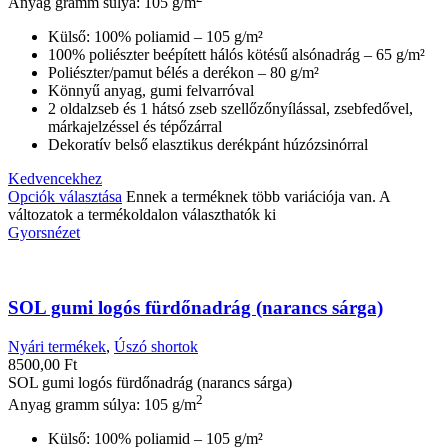
Anyag gramm súlya: 105 g/m
Külső: 100% poliamid – 105 g/m²
100% poliészter beépített hálós kötésű alsónadrág – 65 g/m²
Poliészter/pamut bélés a derékon – 80 g/m²
Könnyű anyag, gumi felvarróval
2 oldalzseb és 1 hátsó zseb szellőzőnyílással, zsebfedővel,
márkajelzéssel és tépőzárral
Dekoratív belső elasztikus derékpánt húzózsinórral
Kedvencekhez
Opciók választása
Ennek a terméknek több variációja van. A
változatok a termékoldalon választhatók ki
Gyorsnézet
SOL gumi logós fürdőnadrág (narancs sárga)
Nyári termékek
,
Úszó shortok
8500,00
Ft
SOL gumi logós fürdőnadrág (narancs sárga)
2
Anyag gramm súlya: 105 g/m
Külső: 100% poliamid – 105 g/m²