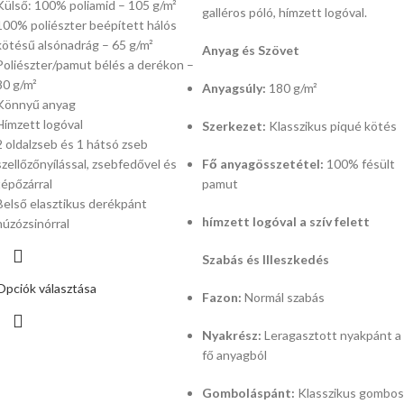
Külső: 100% poliamid – 105 g/m²
galléros póló, hímzett logóval.
100% poliészter beépített hálós
kötésű alsónadrág – 65 g/m²
Anyag és Szövet
Poliészter/pamut bélés a derékon –
80 g/m²
Anyagsúly:
180 g/m²
Könnyű anyag
Hímzett logóval
Szerkezet:
Klasszikus piqué kötés
2 oldalzseb és 1 hátsó zseb
szellőzőnyílással, zsebfedővel és
Fő anyagösszetétel:
100% fésült
tépőzárral
pamut
Belső elasztikus derékpánt
hímzett logóval a szív felett
húzózsinórral
Szabás és Illeszkedés
Opciók választása
Fazon:
Normál szabás
Nyakrész:
Leragasztott nyakpánt a
fő anyagból
Gomboláspánt:
Klasszikus gombos