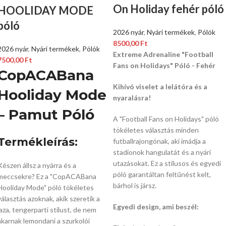
On Holiday fehér póló
HOOLIDAY MODE
póló
2026 nyár
,
Nyári termékek
,
Pólók
8500,00
Ft
2026 nyár
,
Nyári termékek
,
Pólók
Extreme Adrenaline "Football
7500,00
Ft
Fans on Holidays" Póló - Fehér
CopACABana
Kihívó viselet a lelátóra és a
Hooliday Mode
nyaralásra!
– Pamut Póló
A "Football Fans on Holidays" póló
tökéletes választás minden
Termékleírás:
futballrajongónak,
aki imádja a
stadionok hangulatát és a nyári
utazásokat.
Ez a stílusos és egyedi
Készen állsz a nyárra és a
póló garantáltan feltűnést kelt,
meccsekre?
Ez a "CopACABana
bárhol is jársz.
Hooliday Mode" póló tökéletes
választás azoknak,
akik szeretik a
Egyedi design, ami beszél:
laza,
tengerparti stílust,
de nem
akarnak lemondani a szurkolói