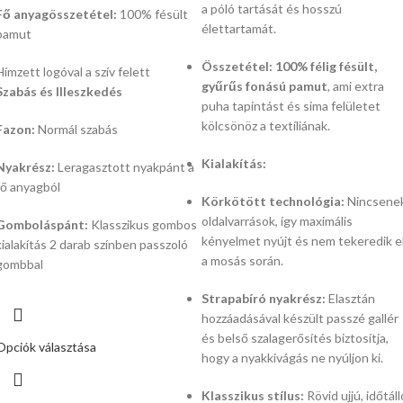
a póló tartását és hosszú
Fő anyagösszetétel:
100% fésült
élettartamát.
pamut
Összetétel:
100% félig fésült,
Hímzett logóval a szív felett
gyűrűs fonású pamut
, ami extra
Szabás és Illeszkedés
puha tapintást és sima felületet
kölcsönöz a textíliának.
Fazon:
Normál szabás
Kialakítás:
Nyakrész:
Leragasztott nyakpánt a
fő anyagból
Körkötött technológia:
Nincsene
oldalvarrások, így maximális
Gomboláspánt:
Klasszikus gombos
kényelmet nyújt és nem tekeredik e
kialakítás 2 darab színben passzoló
a mosás során.
gombbal
Strapabíró nyakrész:
Elasztán
hozzáadásával készült passzé gallér
és belső szalagerősítés biztosítja,
Opciók választása
hogy a nyakkivágás ne nyúljon ki.
Klasszikus stílus:
Rövid ujjú, időtáll