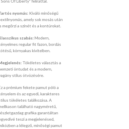
- Sons Of Liberty" felirattal.
Tartós nyomás:
Kiváló minőségű
textilnyomás, amely sok mosás után
is megőrzi a színét és a kontúrokat.
Klasszikus szabás:
Modern,
kényelmes regular fit fazon, bordás
kötésű, környakas kivitelben.
Megjelenés:
Tökéletes választás a
nemzeti öntudat és a modern,
vagány stílus ötvözésére.
Ez a prémium fekete pamut póló a
kényelem és az egyedi, karakteres
stílus tökéletes találkozása. A
mellkason található nagyméretű,
részletgazdag grafika garantáltan
egyedivé teszi a megjelenésed,
miközben a lélegző, minőségi pamut