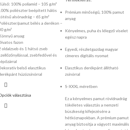
Külső: 100% poliamid – 105 g/m²
100% poliészter beépített hálós
Prémium minőségű, 100% pamut
kötésű alsónadrág – 65 g/m²
anyag
Poliészter/pamut bélés a derékon –
80 g/m²
Kényelmes, puha és lélegző viselet
Könnyű anyag
egész napra
Divatos fazon
2 oldalzseb és 1 hátsó zseb
Egyedi, részletgazdag magyar
szellőzőnyílással, zsebfedővel és
címeres digitális nyomat
tépőzárral
Dekoratív belső elasztikus
Elasztikus derékpánt állítható
derékpánt húzózsinórral
zsinórral
S-XXXL méretben
Opciók választása
Ez a kényelmes pamut rövidnadrág
tökéletes választás a nemzeti
büszkeség kifejezésére a
hétköznapokban. A prémium pamut
anyag biztosítja a vágyott maximális