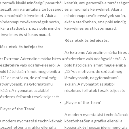
A termék kiváló minőségű pamutból
készült,
ami garantálja a tartósságot
készült,
ami garantálja a tartósságot
és a maximális kényelmet.
Akár a
és a maximális kényelmet.
Akár a
mindennapi tevékenységek során,
mindennapi tevékenységek során,
akár a stadionban,
ez a póló mindig
akár a stadionban,
ez a póló mindig
kényelmes és stílusos marad.
kényelmes és stílusos marad.
Részletek és befejezés:
Részletek és befejezés:
Az Extreme Adrenaline márka híres 
Az Extreme Adrenaline márka híres a
részletekre való odafigyeléséről.
A
részletekre való odafigyeléséről.
A
póló hátoldalán ismét megjelenik a
póló hátoldalán ismét megjelenik a
„12”-es motívum,
de ezúttal még
„12”-es motívum,
de ezúttal még
látványosabb,
nagyformátumú
látványosabb,
nagyformátumú
skálán.
A nyomatot az alábbi
skálán.
A nyomatot az alábbi
részletes feliratok teszik teljessé:
részletes feliratok teszik teljessé:
„Player of the Team”
„Player of the Team”
A modern nyomtatási technikáknak
A modern nyomtatási technikáknak
köszönhetően a grafika ellenáll a
köszönhetően a grafika ellenáll a
kopásnak és hosszú ideig megőrzi a