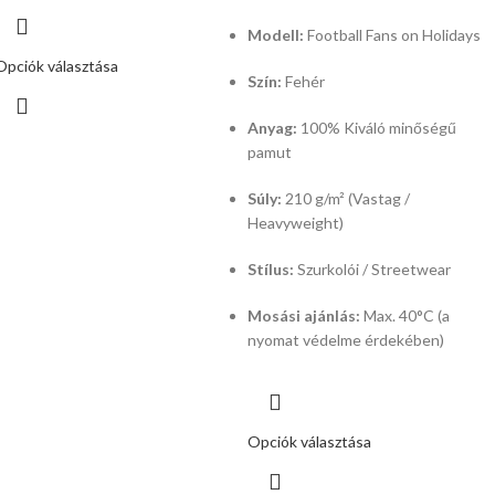
Modell:
Football Fans on Holidays
Opciók választása
Szín:
Fehér
Anyag:
100% Kiváló minőségű
pamut
Súly:
210 g/m² (Vastag /
Heavyweight)
Stílus:
Szurkolói / Streetwear
Mosási ajánlás:
Max.
40°C (a
nyomat védelme érdekében)
Opciók választása