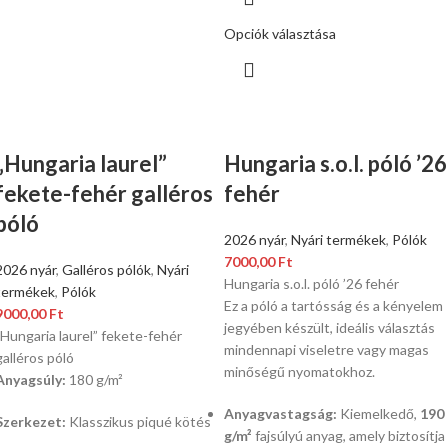
Opciók választása
„Hungaria laurel”
Hungaria s.o.l. póló ’26
fekete-fehér galléros
fehér
póló
2026 nyár
,
Nyári termékek
,
Pólók
7000,00
Ft
2026 nyár
,
Galléros pólók
,
Nyári
Hungaria s.o.l. póló ’26 fehér
termékek
,
Pólók
Ez a póló a tartósság és a kényelem
9000,00
Ft
jegyében készült, ideális választás
„Hungaria laurel” fekete-fehér
mindennapi viseletre vagy magas
galléros póló
minőségű nyomatokhoz.
Anyagsúly:
180 g/m²
Anyagvastagság:
Kiemelkedő,
190
Szerkezet:
Klasszikus piqué kötés
g/m²
fajsúlyú anyag, amely biztosítja