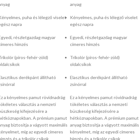
anyag
anyag
Kényelmes,
puha és lélegző viselet
Kényelmes,
puha és lélegző viselet
egész napra
egész napra
Egyedi,
részletgazdag magyar
Egyedi,
részletgazdag magyar
címeres hímzés
címeres hímzés
Trikolór (piros-fehér-zöld)
Trikolór (piros-fehér-zöld)
oldalcsíkok
oldalcsíkok
Elasztikus derékpánt állítható
Elasztikus derékpánt állítható
zsinórral
zsinórral
Ez a kényelmes pamut rövidnadrág
Ez a kényelmes pamut rövidnadrág
tökéletes választás a nemzeti
tökéletes választás a nemzeti
büszkeség kifejezésére a
büszkeség kifejezésére a
hétköznapokban.
A prémium pamut
hétköznapokban.
A prémium pamut
anyag biztosítja a vágyott maximális
anyag biztosítja a vágyott maximális
kényelmet,
míg az egyedi címeres
kényelmet,
míg az egyedi címeres
hímzés és a trikolór csíkok
hímzés és a trikolór csíkok