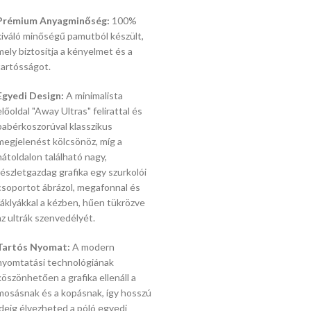
Prémium Anyagminőség:
100%
kiváló minőségű pamutból készült,
mely biztosítja a kényelmet és a
tartósságot.
Egyedi Design:
A minimalista
előoldal "Away Ultras" felirattal és
babérkoszorúval klasszikus
megjelenést kölcsönöz,
míg a
hátoldalon található nagy,
részletgazdag grafika egy szurkolói
csoportot ábrázol,
megafonnal és
fáklyákkal a kézben,
hűen tükrözve
az ultrák szenvedélyét.
Tartós Nyomat:
A modern
nyomtatási technológiának
köszönhetően a grafika ellenáll a
mosásnak és a kopásnak,
így hosszú
ideig élvezheted a póló egyedi