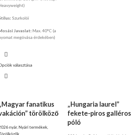
Heavyweight)
Stílus:
Szurkolói
Mosási Javaslat:
Max.
40°C (a
nyomat megóvása érdekében)
Opciók választása
„Magyar fanatikus
„Hungaria laurel”
vakáción” törölköző
fekete-piros galléros
póló
2026 nyár
,
Nyári termékek
,
Törölközők