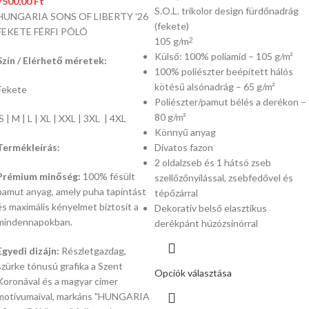
7500,00
Ft
S.O.L. trikolor design fürdőnadrág
HUNGARIA SONS OF LIBERTY '26
(fekete)
FEKETE FÉRFI PÓLÓ
105 g/m
2
Külső: 100% poliamid – 105 g/m²
Szín / Elérhető méretek:
100% poliészter beépített hálós
kötésű alsónadrág – 65 g/m²
Fekete
Poliészter/pamut bélés a derékon –
80 g/m²
S | M | L | XL | XXL | 3XL | 4XL
Könnyű anyag
Termékleírás:
Divatos fazon
2 oldalzseb és 1 hátsó zseb
Prémium minőség:
100% fésült
szellőzőnyílással, zsebfedővel és
pamut anyag, amely puha tapintást
tépőzárral
és maximális kényelmet biztosít a
Dekoratív belső elasztikus
mindennapokban.
derékpánt húzózsinórral
Egyedi dizájn:
Részletgazdag,
szürke tónusú grafika a Szent
Opciók választása
Koronával és a magyar címer
motívumaival, markáns "HUNGARIA