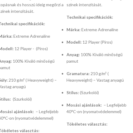
kopásnak és hosszú ideig megőrzi a
színek intenzitását.
színek intenzitását.
Technikai specifikációk:
Technikai specifikációk:
Márka:
Extreme Adrenaline
Márka:
Extreme Adrenaline
Modell:
12 Player (Piros)
Modell:
12 Player - (Piros)
Anyag:
100% Kiváló minőségű
Anyag:
100% Kiváló minőségű
pamut
pamut
Gramatura:
210 g/m² (
Súly:
210 g/m² ( Heavyweight) –
Heavyweight) – Vastag anyagú
Vastag anyagú
Stílus:
(Szurkolói)
Stílus:
(Szurkolói)
Mosási ajánlások:
– Legfeljebb
Mosási ajánlások:
– Legfeljebb
40°C-on (nyomatvédelemmel)
40°C-on (nyomatvédelemmel)
Tökéletes választás:
Tökéletes választás: