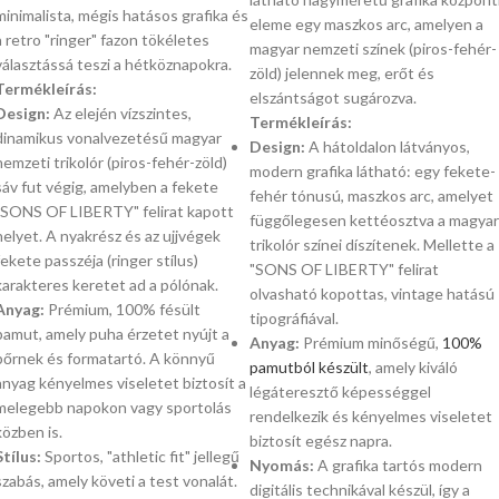
minimalista, mégis hatásos grafika és
eleme egy maszkos arc, amelyen a
a retro "ringer" fazon tökéletes
magyar nemzeti színek (piros-fehér-
választássá teszi a hétköznapokra.
zöld) jelennek meg, erőt és
Termékleírás:
elszántságot sugározva.
Design:
Az elején vízszintes,
Termékleírás:
dinamikus vonalvezetésű magyar
Design:
A hátoldalon látványos,
nemzeti trikolór (piros-fehér-zöld)
modern grafika látható: egy fekete-
sáv fut végig, amelyben a fekete
fehér tónusú, maszkos arc, amelyet
"SONS OF LIBERTY" felirat kapott
függőlegesen kettéosztva a magyar
helyet. A nyakrész és az ujjvégek
trikolór színei díszítenek. Mellette a
fekete passzéja (ringer stílus)
"SONS OF LIBERTY" felirat
karakteres keretet ad a pólónak.
olvasható kopottas, vintage hatású
Anyag:
Prémium, 100% fésült
tipográfiával.
pamut, amely puha érzetet nyújt a
Anyag:
Prémium minőségű,
100%
bőrnek és formatartó. A könnyű
pamutból készült
, amely kiváló
anyag kényelmes viseletet biztosít a
légáteresztő képességgel
melegebb napokon vagy sportolás
rendelkezik és kényelmes viseletet
közben is.
biztosít egész napra.
Stílus:
Sportos, "athletic fit" jellegű
Nyomás:
A grafika tartós modern
szabás, amely követi a test vonalát.
digitális technikával készül, így a