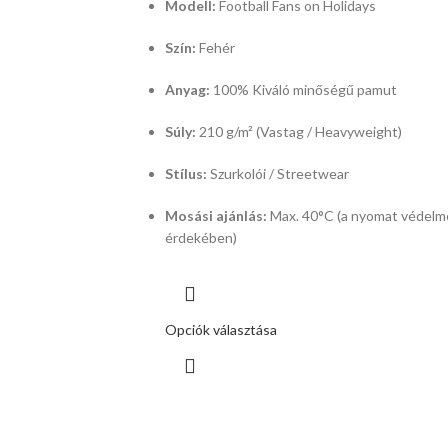
Modell:
Football Fans on Holidays
Szín:
Fehér
Anyag:
100% Kiváló minőségű pamut
Súly:
210 g/m² (Vastag / Heavyweight)
Stílus:
Szurkolói / Streetwear
Mosási ajánlás:
Max.
40°C (a nyomat védelm
érdekében)
Opciók választása