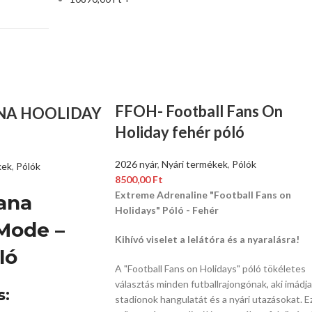
FFOH- Football Fans On
NA HOOLIDAY
Holiday fehér póló
2026 nyár
,
Nyári termékek
,
Pólók
kek
,
Pólók
8500,00
Ft
Extreme Adrenaline "Football Fans on
ana
Holidays" Póló - Fehér
Mode –
Kihívó viselet a lelátóra és a nyaralásra!
ló
A "Football Fans on Holidays" póló tökéletes
választás minden futballrajongónak,
aki imádja
s:
stadionok hangulatát és a nyári utazásokat.
Ez