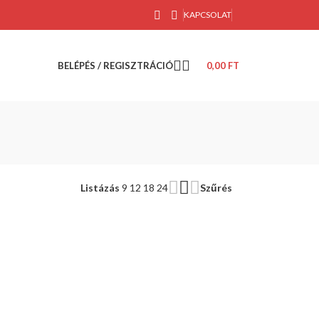
KAPCSOLAT
BELÉPÉS / REGISZTRÁCIÓ
0,00
FT
Listázás
9
12
18
24
Szűrés