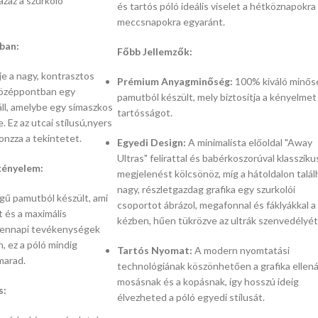
azaz a szurkoló
és tartós póló ideális viselet a hétköznapokra
meccsnapokra egyaránt.
ban:
Főbb Jellemzők:
je a nagy,
kontrasztos
Prémium Anyagminőség:
100% kiváló minős
özéppontban egy
pamutból készült,
mely biztosítja a kényelmet
l,
amelybe egy símaszkos
tartósságot.
e.
Ez az utcai stílusú,
nyers
onzza a tekintetet.
Egyedi Design:
A minimalista előoldal "Away
Ultras" felirattal és babérkoszorúval klassziku
kényelem:
megjelenést kölcsönöz,
míg a hátoldalon talál
nagy,
részletgazdag grafika egy szurkolói
gű pamutból készült,
ami
csoportot ábrázol,
megafonnal és fáklyákkal a
t és a maximális
kézben,
hűen tükrözve az ultrák szenvedélyét
dennapi tevékenységek
n,
ez a póló mindig
Tartós Nyomat:
A modern nyomtatási
marad.
technológiának köszönhetően a grafika ellenál
mosásnak és a kopásnak,
így hosszú ideig
s:
élvezheted a póló egyedi stílusát.