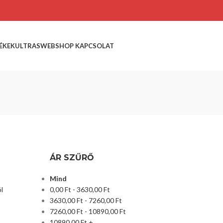
ÉKEK
ULTRASWEBSHOP KAPCSOLAT
ÁR SZŰRŐ
Mind
l
0,00
Ft
-
3630,00
Ft
3630,00
Ft
-
7260,00
Ft
7260,00
Ft
-
10890,00
Ft
10890,00
Ft
+