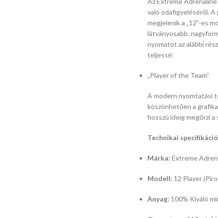
Az Extreme Adrenaline 
való odafigyeléséről.
A 
megjelenik a „12”-es m
látványosabb,
nagyform
nyomatot az alábbi rész
teljessé:
„Player of the Team”
A modern nyomtatási t
köszönhetően a grafika 
hosszú ideig megőrzi a 
Technikai specifikáció
Márka:
Extreme Adren
Modell:
12 Player (Piro
Anyag:
100% Kiváló m