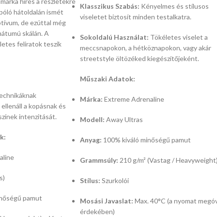
márka híres a részletekre
Klasszikus Szabás:
Kényelmes és stílusos
póló hátoldalán ismét
viseletet biztosít minden testalkatra.
otívum,
de ezúttal még
átumú skálán.
A
Sokoldalú Használat:
Tökéletes viselet a
letes feliratok teszik
meccsnapokon,
a hétköznapokon,
vagy akár
streetstyle öltözéked kiegészítőjeként.
Műszaki Adatok:
echnikáknak
Márka:
Extreme Adrenaline
ellenáll a kopásnak és
színek intenzitását.
Modell:
Away Ultras
k:
Anyag:
100% kiváló minőségű pamut
aline
Grammsúly:
210 g/m² (Vastag / Heavyweight
s)
Stílus:
Szurkolói
inőségű pamut
Mosási Javaslat:
Max.
40°C (a nyomat megó
érdekében)