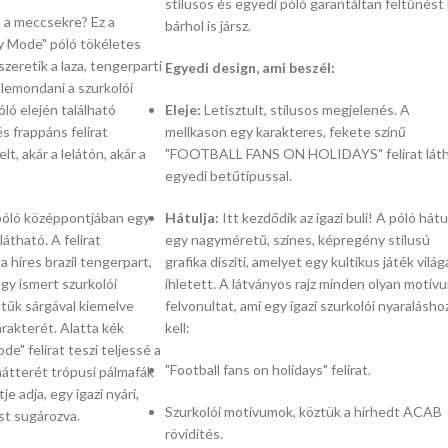
stílusos és egyedi póló garantáltan feltűnést 
s a meccsekre?
Ez a
bárhol is jársz.
 Mode" póló tökéletes
szeretik a laza,
tengerparti
Egyedi design, ami beszél:
lemondani a szurkolói
ló elején található
Eleje:
Letisztult,
stílusos megjelenés.
A
és frappáns felirat
mellkason egy karakteres,
fekete színű
elt,
akár a lelátón,
akár a
"FOOTBALL FANS ON HOLIDAYS" felirat lát
egyedi betűtípussal.
óló középpontjában egy
Hátulja:
Itt kezdődik az igazi buli!
A póló hátul
 látható.
A felirat
egy nagyméretű,
színes,
képregény stílusú
 híres brazil tengerpart,
grafika díszíti,
amelyet egy kultikus játék világ
y ismert szurkolói
ihletett.
A látványos rajz minden olyan motív
űk sárgával kiemelve
felvonultat,
ami egy igazi szurkolói nyaralásho
arakterét.
Alatta kék
kell:
e" felirat teszi teljessé a
"Football fans on holidays" felirat.
hátterét trópusi pálmafák
je adja,
egy igazi nyári,
Szurkolói motívumok,
köztük a hírhedt ACAB
st sugározva.
rövidítés.