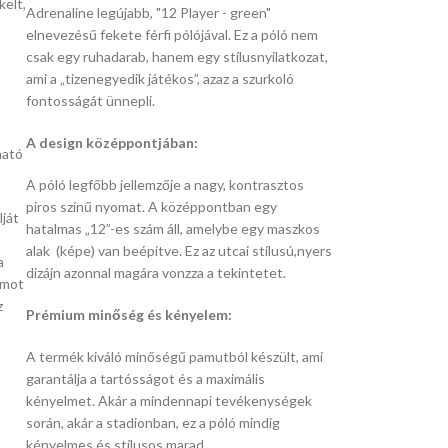
kelt,
Adrenaline legújabb,
"12 Player - green"
elnevezésű fekete férfi pólójával.
Ez a póló nem
csak egy ruhadarab,
hanem egy stílusnyilatkozat,
ami a „tizenegyedik játékos”,
azaz a szurkoló
fontosságát ünnepli.
A design középpontjában:
ható
A póló legfőbb jellemzője a nagy,
kontrasztos
piros színű nyomat.
A középpontban egy
ját
hatalmas „12”-es szám áll,
amelybe egy maszkos
alak (képe) van beépítve.
Ez az utcai stílusú,
nyers
a
dizájn azonnal magára vonzza a tekintetet.
umot
z
Prémium minőség és kényelem:
A termék kiváló minőségű pamutból készült,
ami
garantálja a tartósságot és a maximális
kényelmet.
Akár a mindennapi tevékenységek
során,
akár a stadionban,
ez a póló mindig
kényelmes és stílusos marad.