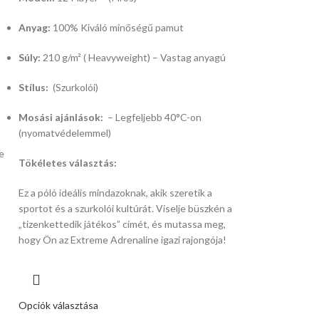
Anyag:
100% Kiváló minőségű pamut
Súly:
210 g/m² ( Heavyweight) – Vastag anyagú
Stílus:
(Szurkolói)
Mosási ajánlások:
– Legfeljebb 40°C-on
(nyomatvédelemmel)
e
Tökéletes választás:
Ez a póló ideális mindazoknak,
akik szeretik a
sportot és a szurkolói kultúrát.
Viselje büszkén a
„tizenkettedik játékos” címét,
és mutassa meg,
hogy Ön az Extreme Adrenaline igazi rajongója!
Opciók választása