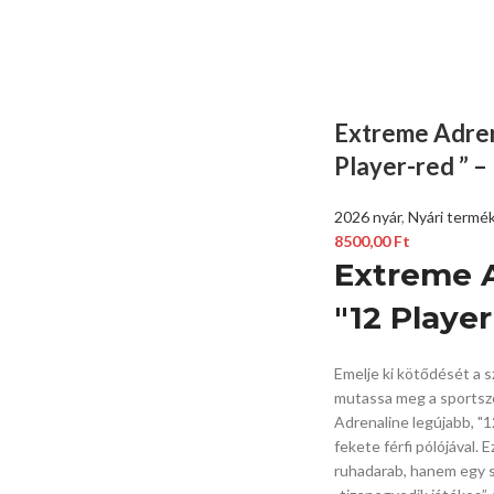
Extreme Adren
Player-red ” –
2026 nyár
,
Nyári termé
8500,00
Ft
Extreme 
"12 Player
Emelje ki kötődését a s
mutassa meg a sportsz
Adrenaline legújabb,
"1
fekete férfi pólójával.
Ez
ruhadarab,
hanem egy st