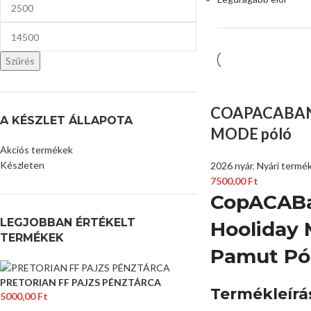
Szűrés
COAPACABA
A KÉSZLET ÁLLAPOTA
MODE póló
Akciós termékek
Készleten
2026 nyár
,
Nyári termé
7500,00
Ft
CopACAB
LEGJOBBAN ÉRTÉKELT
Hooliday 
TERMÉKEK
Pamut Pó
PRETORIAN FF PAJZS PÉNZTÁRCA
Termékleírá
5000,00
Ft