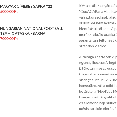
Készen állsz a nyárra é
MAGYAR CÍMERES SAPKA "22
5000,00
Ft
"CopACABana Hooliday
választás azoknak,
akik 
stílust,
de nem akarnak 
HUNGARIAN NATIONAL FOOTBALL
identitásukról sem.
A pó
TEAM ÖVTÁSKA - BARNA
merész,
vibráló grafika 
7000,00
Ft
garantáltan feltűnést k
strandon viseled.
A design részletei:
A p
egyedi,
illusztratív logó
játékosan mossa össze a
Copacabana nevét és eg
szlenget.
Az "ACAB" bet
hangsúlyozzák a póló k
betűkkel a "Hooliday Mod
kompozíciót.
A grafika 
és a lemenő nap sziluett
mégis karakán életérzé