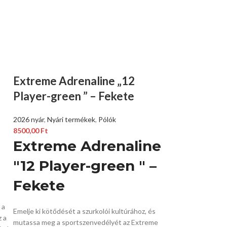
Extreme Adrenaline „12
Player-green ” – Fekete
2026 nyár
,
Nyári termékek
,
Pólók
8500,00
Ft
Extreme Adrenaline
"12 Player-green " –
Fekete
 a
Emelje ki kötődését a szurkolói kultúrához,
és
 a
mutassa meg a sportszenvedélyét az Extreme