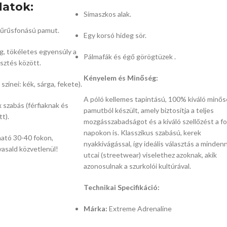
datok:
Símaszkos alak.
űrűsfonású pamut.
Egy korsó hideg sör.
g,
tökéletes egyensúly a
Pálmafák és égő görögtüzek .
sztés között.
Kényelem és Minőség:
színei:
kék,
sárga,
fekete).
A póló kellemes tapintású,
100% kiváló minő
 szabás (férfiaknak és
pamutból készült,
amely biztosítja a teljes
t).
mozgásszabadságot és a kiváló szellőzést a fo
napokon is.
Klasszikus szabású,
kerek
tó 30-40 fokon,
nyakkivágással,
így ideális választás a mindenn
vasald közvetlenül!
utcai (streetwear) viselethez azoknak,
akik
azonosulnak a szurkolói kultúrával.
Technikai Specifikáció:
Márka:
Extreme Adrenaline