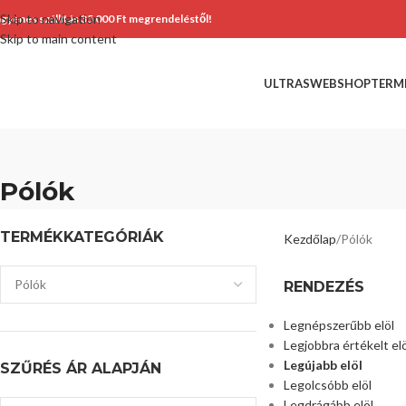
Skip to navigation
ngyenes szállítás 35 000 Ft megrendeléstől!
Skip to main content
ULTRASWEBSHOP
TERM
Pólók
TERMÉKKATEGÓRIÁK
Kezdőlap
Pólók
RENDEZÉS
Legnépszerűbb elöl
Legjobbra értékelt elö
Legújabb elöl
SZŰRÉS ÁR ALAPJÁN
Legolcsóbb elöl
Legdrágább elöl