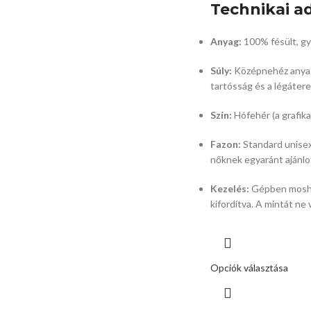
Technikai a
Anyag:
100% fésült,
gy
Súly:
Középnehéz anya
tartósság és a légátere
Szín:
Hófehér (a grafika 
Fazon:
Standard unisex
nőknek egyaránt ajánlot
Kezelés:
Gépben mosha
kifordítva.
A mintát ne 
Opciók választása