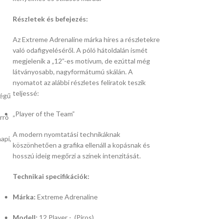
Részletek és befejezés:
Az Extreme Adrenaline márka híres a részletekre
való odafigyeléséről.
A póló hátoldalán ismét
megjelenik a „12”-es motívum,
de ezúttal még
látványosabb,
nagyformátumú skálán.
A
nyomatot az alábbi részletes feliratok teszik
teljessé:
ségű
„Player of the Team”
rró
A modern nyomtatási technikáknak
api,
köszönhetően a grafika ellenáll a kopásnak és
hosszú ideig megőrzi a színek intenzitását.
Technikai specifikációk:
Márka:
Extreme Adrenaline
Modell:
12 Player - (Piros)