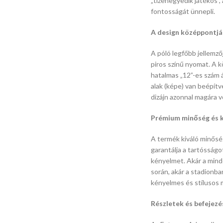
„tizenegyedik játékos”,
fontosságát ünnepli.
A design középpontjá
A póló legfőbb jellemző
piros színű nyomat.
A k
hatalmas „12”-es szám ál
alak (képe) van beépítv
dizájn azonnal magára v
Prémium minőség és 
A termék kiváló minősé
garantálja a tartósságo
kényelmet.
Akár a min
során,
akár a stadionba
kényelmes és stílusos 
Részletek és befejezé