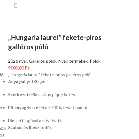
„Hungaria laurel” fekete-piros
galléros póló
2026 nyár
,
Galléros pólók
,
Nyári termékek
,
Pólók
9000,00
Ft
ló -
„Hungaria laurel” fekete-prios galléros póló
Anyagsúly:
180 g/m²
Szerkezet:
Klasszikus piqué kötés
ló
Fő anyagösszetétel:
100% fésült pamut
Hímzett logóval a szív felett
Szabás és Illeszkedés
ezni
sos