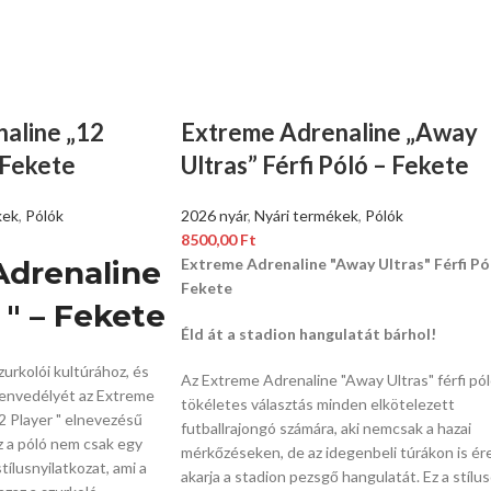
aline „12
Extreme Adrenaline „Away
 Fekete
Ultras” Férfi Póló – Fekete
kek
,
Pólók
2026 nyár
,
Nyári termékek
,
Pólók
8500,00
Ft
Adrenaline
Extreme Adrenaline "Away Ultras" Férfi Pó
Fekete
 " – Fekete
Éld át a stadion hangulatát bárhol!
zurkolói kultúrához,
és
Az Extreme Adrenaline "Away Ultras" férfi pó
envedélyét az Extreme
tökéletes választás minden elkötelezett
2 Player " elnevezésű
futballrajongó számára,
aki nemcsak a hazai
 a póló nem csak egy
mérkőzéseken,
de az idegenbeli túrákon is ér
ílusnyilatkozat,
ami a
akarja a stadion pezsgő hangulatát.
Ez a stílu