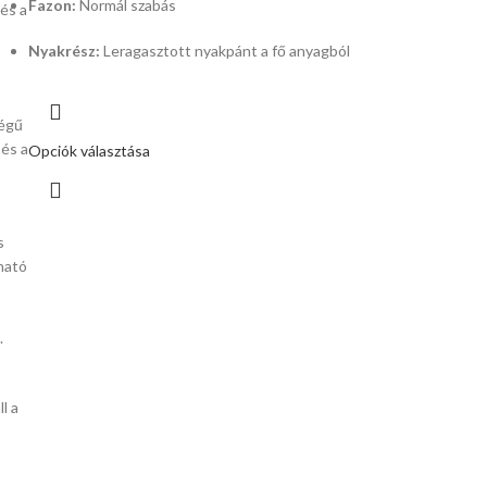
Fazon:
Normál szabás
 és a
Nyakrész:
Leragasztott nyakpánt a fő anyagból
égű
 és a
Opciók választása
s
ható
.
l a