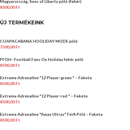
Magyarország, Sons of Liberty póló (fehér)
8500,00
Ft
ÚJ TERMÉKEINK
COAPACABANA HOOLIDAY MODE póló
7500,00
Ft
FFOH- Football Fans On Holiday fehér póló
8500,00
Ft
Extreme Adrenaline "12 Player-green " – Fekete
8500,00
Ft
Extreme Adrenaline "12 Player-red " – Fekete
8500,00
Ft
Extreme Adrenaline "Away Ultras" Férfi Póló - Fekete
8500,00
Ft