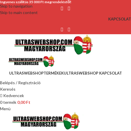
Ingyenes szállítás 35 000 Ft megrendeléstől!
Skip to navigation
Skip to main content
KAPCSOLAT
ULTRASWEBSHOP
TERMÉKEK
ULTRASWEBSHOP KAPCSOLAT
Belépés / Regisztráció
Keresés
Kedvencek
0
termék
0,00
Ft
Menü