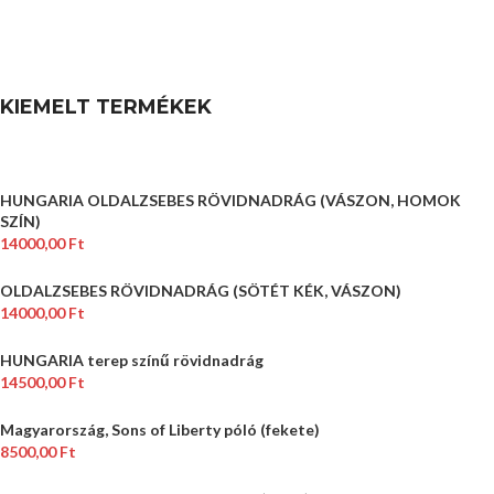
KIEMELT TERMÉKEK
HUNGARIA OLDALZSEBES RÖVIDNADRÁG (VÁSZON, HOMOK
SZÍN)
14000,00
Ft
OLDALZSEBES RÖVIDNADRÁG (SÖTÉT KÉK, VÁSZON)
14000,00
Ft
HUNGARIA terep színű rövidnadrág
14500,00
Ft
Magyarország, Sons of Liberty póló (fekete)
8500,00
Ft