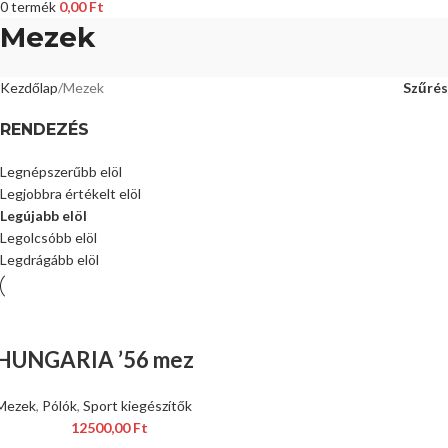
0
termék
0,00
Ft
Mezek
Kezdőlap
Mezek
Szűrés
RENDEZÉS
Legnépszerűbb elöl
Legjobbra értékelt elöl
Legújabb elöl
Legolcsóbb elöl
Legdrágább elöl
HUNGARIA ’56 mez
Mezek
,
Pólók
,
Sport kiegészítők
12500,00
Ft