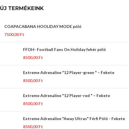
ÚJ TERMÉKEINK
COAPACABANA HOOLIDAY MODE póló
7500,00
Ft
FFOH- Football Fans On Holiday fehér póló
8500,00
Ft
Extreme Adrenaline "12 Player-green " – Fekete
8500,00
Ft
Extreme Adrenaline "12 Player-red " – Fekete
8500,00
Ft
Extreme Adrenaline "Away Ultras" Férfi Póló - Fekete
8500,00
Ft