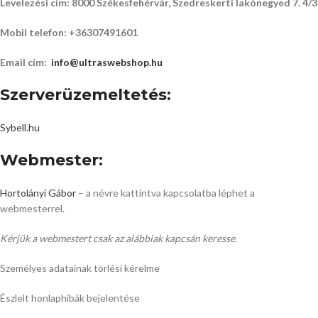
Levelezési cím: 8000 Székesfehérvár, Szedreskerti lakónegyed 7. 4/3
Mobil telefon: +36307491601
Email cím:
info@ultraswebshop.hu
Szerverüzemeltetés:
Sybell.hu
Webmester:
Hortolányi Gábor
– a névre kattintva kapcsolatba léphet a
webmesterrel.
Kérjük a webmestert csak az alábbiak kapcsán keresse.
Személyes adatainak törlési kérelme
Észlelt honlaphibák bejelentése