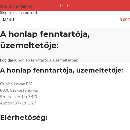
Skip to navigation
Skip to main content
MENÜ
0,00
A honlap fenntartója,
üzemeltetője:
Főoldal
A honlap fenntartója, üzemeltetője:
A honlap fenntartója, üzemeltetője:
Gubics István E.V.
8000 Székesfehérvár
Szedreskerti ln 7.4/3
Asz 69339718-1-27
Elérhetőség: