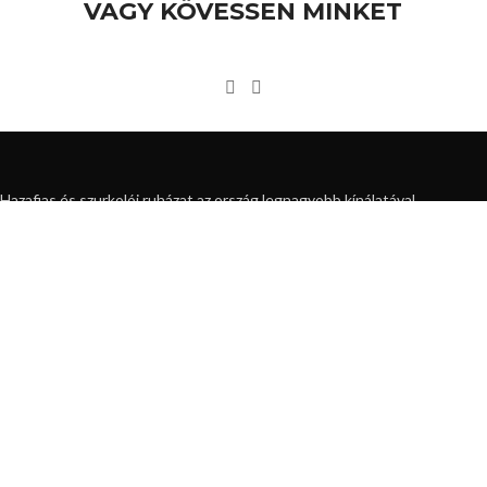
VAGY KÖVESSEN MINKET
Hazafias és szurkolói ruházat az ország legnagyobb kínálatával.
Mail: info@ultraswebshop.com
KAPCSOLAT, INFORMÁCIÓ
Ultraswebshop kapcsolat
Hírlevél
Instagram
Facebook
VÁSÁRLÁSI INFORMÁCIÓK