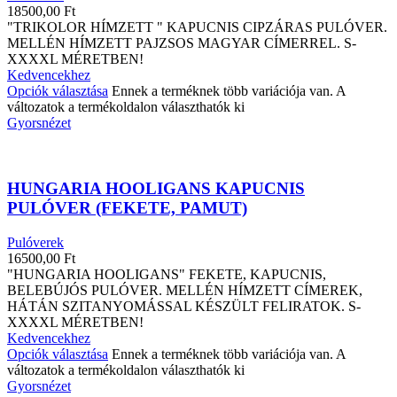
18500,00
Ft
"TRIKOLOR HÍMZETT " KAPUCNIS CIPZÁRAS PULÓVER.
MELLÉN HÍMZETT PAJZSOS MAGYAR CÍMERREL. S-
XXXXL MÉRETBEN!
Kedvencekhez
Opciók választása
Ennek a terméknek több variációja van. A
változatok a termékoldalon választhatók ki
Gyorsnézet
HUNGARIA HOOLIGANS KAPUCNIS
PULÓVER (FEKETE, PAMUT)
Pulóverek
16500,00
Ft
"HUNGARIA HOOLIGANS" FEKETE, KAPUCNIS,
BELEBÚJÓS PULÓVER. MELLÉN HÍMZETT CÍMEREK,
HÁTÁN SZITANYOMÁSSAL KÉSZÜLT FELIRATOK. S-
XXXXL MÉRETBEN!
Kedvencekhez
Opciók választása
Ennek a terméknek több variációja van. A
változatok a termékoldalon választhatók ki
Gyorsnézet