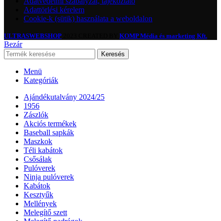
Adatvédelmi szabályzat, tájékoztató
Adattörlési kérelem
Cookie-k (sütik) használata a weboldalon
ULTRASWEBSHOP
2023 CREATED BY
KOMP Média és marketing Kft.
Bezár
Keresés
Menü
Kategóriák
Ajándékutalvány 2024/25
1956
Zászlók
Akciós termékek
Baseball sapkák
Maszkok
Téli kabátok
Csősálak
Pulóverek
Ninja pulóverek
Kabátok
Kesztyűk
Mellények
Melegítő szett