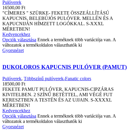
Pulóverek
16500,00
Ft
"CÍMERES " SZÜRKE- FEKETE ÖSSZEÁLLÍTÁSÚ
KAPUCNIS, BELEBÚJÓS PULÓVER. MELLÉN ÉS A
KAPUCNIJÁN HÍMZETT LOGÓKKAL. S-XXXL
MÉRETBEN!
Kedvencekhez
Opciók választása
Ennek a terméknek több variációja van. A
változatok a termékoldalon választhatók ki
Gyorsnézet
DUKOLOROS KAPUCNIS PULÓVER (PAMUT)
Pulóverek
,
Többszínű pulóverek-Fanatic colors
18500,00
Ft
FEKETE PAMUT PULÓVER, KAPUCNIS-CIPZÁRAS
KIVITELBEN. 2 SZÍNŰ BETÉTTEL, AMI VÉGÉ FUT
KERESZTBEN A TESTÉN ÉS AZ UJJAIN. S-XXXXL
MÉRETBEN!
Kedvencekhez
Opciók választása
Ennek a terméknek több variációja van. A
változatok a termékoldalon választhatók ki
Gyorsnézet