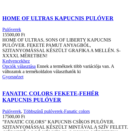
HOME OF ULTRAS KAPUCNIS PULÓVER
Pulóverek
15500,00
Ft
HOME OF ULTRAS, SONS OF LIBERTY KAPUCNIS
PULÓVER. FEKETE PAMUT ANYAGBÓL,
SZITANYOMÁSSAL KÉSZÜLT GRAFIKA A MELLÉN. S-
XXXXL MÉRETBEN!
Kedvencekhez
Opciók választása
Ennek a terméknek több variációja van. A
változatok a termékoldalon választhatók ki
Gyorsnézet
FANATIC COLORS FEKETE-FEHÉR
KAPUCNIS PULÓVER
Pulóverek
,
Többszínű pulóverek-Fanatic colors
17500,00
Ft
"FANATIC COLORS" KAPUCNIS CSÍKOS PULÓVER.
SZITANYOMÁSSAL KÉSZÜLT MINTÁVAL A SZÍV FELETT.