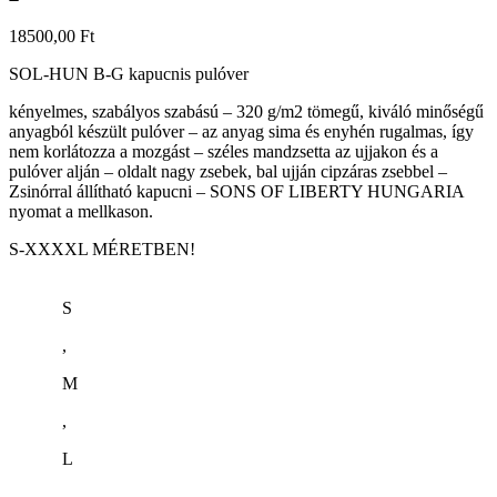
18500,00
Ft
SOL-HUN B-G kapucnis pulóver
kényelmes, szabályos szabású – 320 g/m2 tömegű, kiváló minőségű
anyagból készült pulóver – az anyag sima és enyhén rugalmas, így
nem korlátozza a mozgást – széles mandzsetta az ujjakon és a
pulóver alján – oldalt nagy zsebek, bal ujján cipzáras zsebbel –
Zsinórral állítható kapucni – SONS OF LIBERTY HUNGARIA
nyomat a mellkason.
S-XXXXL MÉRETBEN!
S
,
M
,
L
,