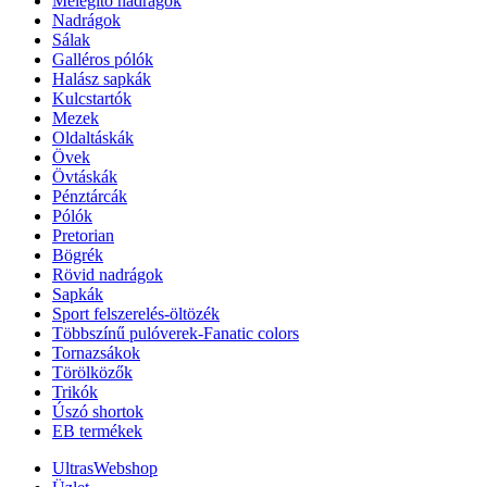
Melegítő nadrágok
Nadrágok
Sálak
Galléros pólók
Halász sapkák
Kulcstartók
Mezek
Oldaltáskák
Övek
Övtáskák
Pénztárcák
Pólók
Pretorian
Bögrék
Rövid nadrágok
Sapkák
Sport felszerelés-öltözék
Többszínű pulóverek-Fanatic colors
Tornazsákok
Törölközők
Trikók
Úszó shortok
EB termékek
UltrasWebshop