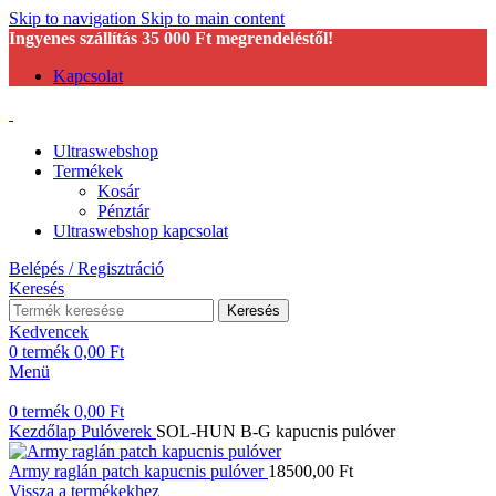
Skip to navigation
Skip to main content
Ingyenes szállítás 35 000 Ft megrendeléstől!
Kapcsolat
Ultraswebshop
Termékek
Kosár
Pénztár
Ultraswebshop kapcsolat
Belépés / Regisztráció
Keresés
Keresés
Kedvencek
0
termék
0,00
Ft
Menü
0
termék
0,00
Ft
Kezdőlap
Pulóverek
SOL-HUN B-G kapucnis pulóver
Army raglán patch kapucnis pulóver
18500,00
Ft
Vissza a termékekhez