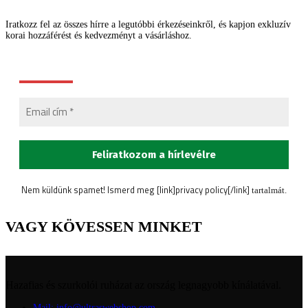
Iratkozz fel az összes hírre a legutóbbi érkezéseinkről, és kapjon exkluzív
korai hozzáférést és kedvezményt a vásárláshoz.
Nem küldünk spamet! Ismerd meg [link]privacy policy[/link]
tartalmát.
VAGY KÖVESSEN MINKET
Hazafias és szurkolói ruházat az ország legnagyobb kínálatával.
Mail: info@ultraswebshop.com