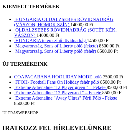
KIEMELT TERMÉKEK
HUNGARIA OLDALZSEBES RÖVIDNADRÁG
(VÁSZON, HOMOK SZÍN)
14000,00
Ft
OLDALZSEBES RÖVIDNADRÁG (SÖTÉT KÉK,
VÁSZON)
14000,00
Ft
HUNGARIA terep színű rövidnadrág
14500,00
Ft
Magyarország, Sons of Liberty póló (fekete)
8500,00
Ft
Magyarország, Sons of Liberty póló (fehér)
8500,00
Ft
ÚJ TERMÉKEINK
COAPACABANA HOOLIDAY MODE póló
7500,00
Ft
FFOH- Football Fans On Holiday fehér póló
8500,00
Ft
Extreme Adrenaline "12 Player-green " – Fekete
8500,00
Ft
Extreme Adrenaline "12 Player-red " – Fekete
8500,00
Ft
Extreme Adrenaline "Away Ultras" Férfi Póló - Fekete
8500,00
Ft
ULTRASWEBSHOP
IRATKOZZ FEL HÍRLEVELÜNKRE