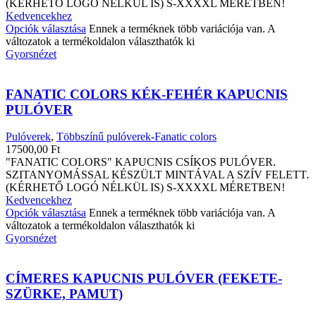
(KÉRHETŐ LOGÓ NÉLKÜL IS) S-XXXXL MÉRETBEN!
Kedvencekhez
Opciók választása
Ennek a terméknek több variációja van. A
változatok a termékoldalon választhatók ki
Gyorsnézet
FANATIC COLORS KÉK-FEHÉR KAPUCNIS
PULÓVER
Pulóverek
,
Többszínű pulóverek-Fanatic colors
17500,00
Ft
"FANATIC COLORS" KAPUCNIS CSÍKOS PULÓVER.
SZITANYOMÁSSAL KÉSZÜLT MINTÁVAL A SZÍV FELETT.
(KÉRHETŐ LOGÓ NÉLKÜL IS) S-XXXXL MÉRETBEN!
Kedvencekhez
Opciók választása
Ennek a terméknek több variációja van. A
változatok a termékoldalon választhatók ki
Gyorsnézet
CÍMERES KAPUCNIS PULÓVER (FEKETE-
SZÜRKE, PAMUT)