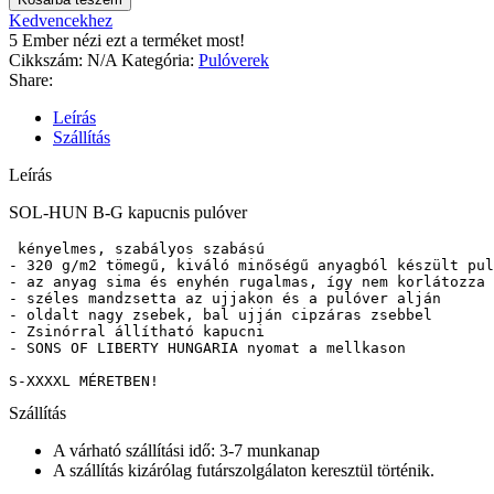
Kedvencekhez
5
Ember nézi ezt a terméket most!
Cikkszám:
N/A
Kategória:
Pulóverek
Share:
Leírás
Szállítás
Leírás
SOL-HUN B-G kapucnis pulóver
 kényelmes, szabályos szabású

- 320 g/m2 tömegű, kiváló minőségű anyagból készült pul
- az anyag sima és enyhén rugalmas, így nem korlátozza 
- széles mandzsetta az ujjakon és a pulóver alján

- oldalt nagy zsebek, bal ujján cipzáras zsebbel

- Zsinórral állítható kapucni

- SONS OF LIBERTY HUNGARIA nyomat a mellkason

Szállítás
A várható szállítási idő: 3-7 munkanap
A szállítás kizárólag futárszolgálaton keresztül történik.