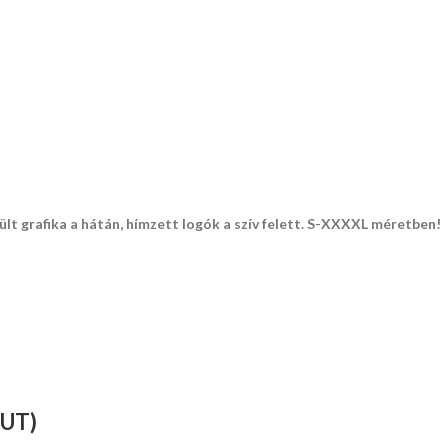
t grafika a hátán, hímzett logók a szív felett.
S-XXXXL méretben!
UT)