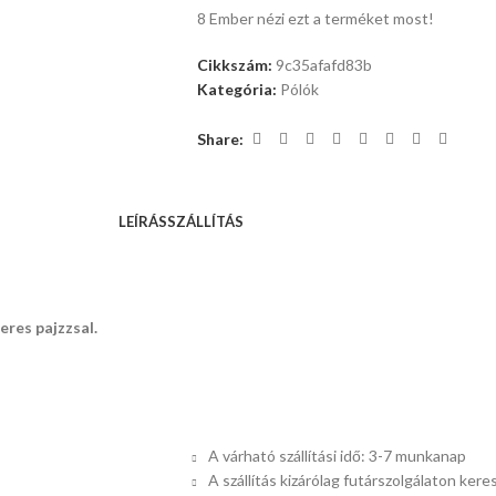
8
Ember nézi ezt a terméket most!
Cikkszám:
9c35afafd83b
Kategória:
Pólók
Share:
LEÍRÁS
SZÁLLÍTÁS
eres pajzzsal.
A várható szállítási idő: 3-7 munkanap
A szállítás kizárólag futárszolgálaton keres