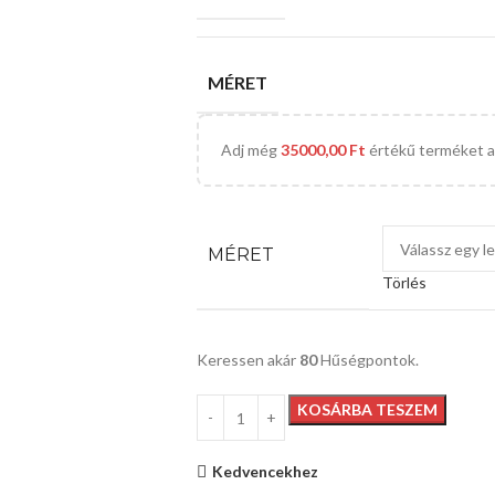
MÉRET
Adj még
35000,00
Ft
értékű terméket a 
MÉRET
Törlés
Keressen akár
80
Hűségpontok.
KOSÁRBA TESZEM
Kedvencekhez