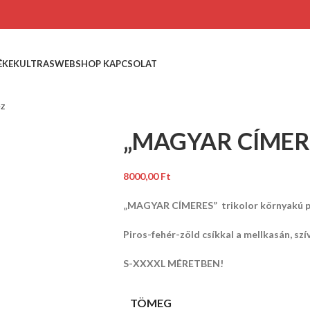
ÉKEK
ULTRASWEBSHOP KAPCSOLAT
ez
„MAGYAR CÍMERES
8000,00
Ft
„MAGYAR CÍMERES” trikolor környakú p
Piros-fehér-zöld csíkkal a mellkasán, szí
S-XXXXL MÉRETBEN!
TÖMEG