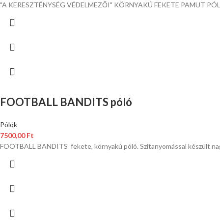
"A KERESZTÉNYSÉG VÉDELMEZŐI" KÖRNYAKÚ FEKETE PAMUT PÓLÓ
FOOTBALL BANDITS póló
Pólók
7500,00
Ft
FOOTBALL BANDITS fekete, környakú póló. Szitanyomással készült nagy