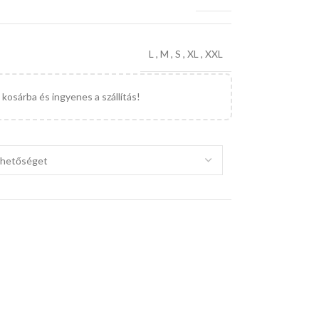
L
,
M
,
S
,
XL
,
XXL
kosárba és ingyenes a szállítás!