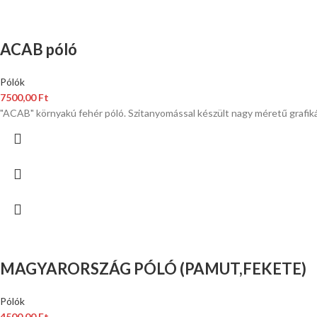
ACAB póló
Pólók
7500,00
Ft
"ACAB" környakú fehér póló. Szitanyomással készült nagy méretű grafik
MAGYARORSZÁG PÓLÓ (PAMUT,FEKETE)
Pólók
4500,00
Ft