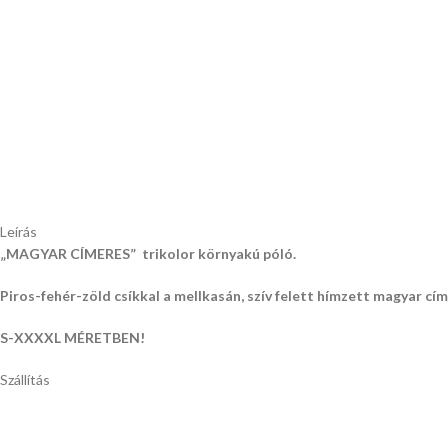
Leírás
„MAGYAR CÍMERES” trikolor környakú póló.
Piros-fehér-zöld csíkkal a mellkasán, szív felett hímzett magyar cím
S-XXXXL MÉRETBEN!
Szállítás