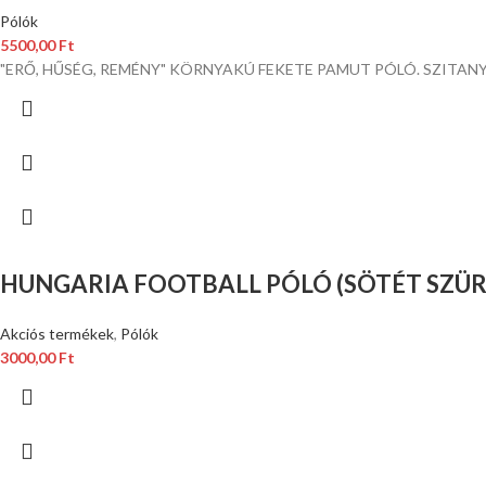
Pólók
5500,00
Ft
"ERŐ, HŰSÉG, REMÉNY" KÖRNYAKÚ FEKETE PAMUT PÓLÓ. SZITANY
HUNGARIA FOOTBALL PÓLÓ (SÖTÉT SZÜR
Akciós termékek
,
Pólók
3000,00
Ft