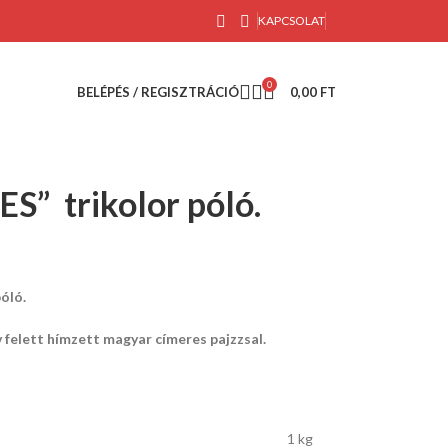
KAPCSOLAT
0
BELÉPÉS / REGISZTRÁCIÓ
0,00
FT
” trikolor póló.
óló.
v felett hímzett magyar címeres pajzzsal.
1 kg