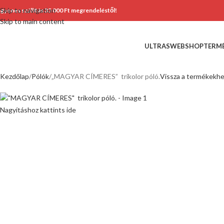
Skip to navigation
ngyenes szállítás 35 000 Ft megrendeléstől!
Skip to main content
ULTRASWEBSHOP
TERM
Kezdőlap
Pólók
„MAGYAR CÍMERES” trikolor póló.
Vissza a termékekh
Nagyításhoz kattints ide