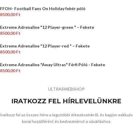
FFOH- Football Fans On Holiday fehér póló
8500,00
Ft
Extreme Adrenaline "12 Player-green " – Fekete
8500,00
Ft
Extreme Adrenaline "12 Player-red " – Fekete
8500,00
Ft
Extreme Adrenaline "Away Ultras" Férfi Póló - Fekete
8500,00
Ft
ULTRASWEBSHOP
IRATKOZZ FEL HÍRLEVELÜNKRE
Iratkozz fel az összes hírre a legutóbbi érkezéseinkről, és kapjon exkluzív
korai hozzáférést és kedvezményt a vásárláshoz.