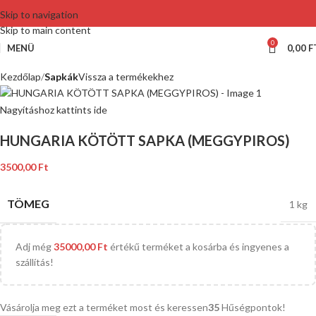
Skip to navigation
Skip to main content
0
MENÜ
0,00
F
Kezdőlap
Sapkák
Vissza a termékekhez
Nagyításhoz kattints ide
HUNGARIA KÖTÖTT SAPKA (MEGGYPIROS)
3500,00
Ft
TÖMEG
1 kg
Adj még
35000,00
Ft
értékű terméket a kosárba és ingyenes a
szállítás!
Vásárolja meg ezt a terméket most és keressen
35
Hűségpontok!