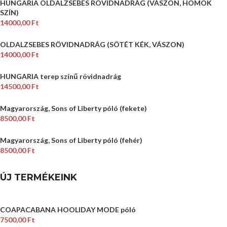
HUNGARIA OLDALZSEBES RÖVIDNADRÁG (VÁSZON, HOMOK
SZÍN)
14000,00
Ft
OLDALZSEBES RÖVIDNADRÁG (SÖTÉT KÉK, VÁSZON)
14000,00
Ft
HUNGARIA terep színű rövidnadrág
14500,00
Ft
Magyarország, Sons of Liberty póló (fekete)
8500,00
Ft
Magyarország, Sons of Liberty póló (fehér)
8500,00
Ft
ÚJ TERMÉKEINK
COAPACABANA HOOLIDAY MODE póló
7500,00
Ft