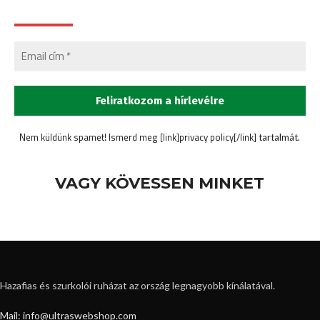
Nem küldünk spamet! Ismerd meg [link]privacy policy[/link]
tartalmát.
VAGY KÖVESSEN MINKET
Hazafias és szurkolói ruházat az ország legnagyobb kínálatával.
Mail: info@ultraswebshop.com